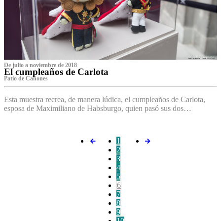
De julio a noviembre de 2018
El cumpleaños de Carlota
Patio de Cañones
Esta muestra recrea, de manera lúdica, el cumpleaños de Carlota,
esposa de Maximiliano de Habsburgo, quien pasó sus dos…
1
2
3
4
5
6
7
8
9
10