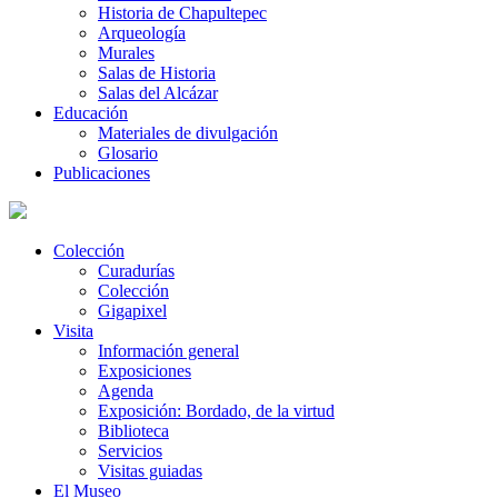
Historia de Chapultepec
Arqueología
Murales
Salas de Historia
Salas del Alcázar
Educación
Materiales de divulgación
Glosario
Publicaciones
Colección
Curadurías
Colección
Gigapixel
Visita
Información general
Exposiciones
Agenda
Exposición: Bordado, de la virtud
Biblioteca
Servicios
Visitas guiadas
El Museo