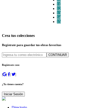
11
12
13
14
15
Crea tus colecciones
Regístrate para guardar tus obras favoritas
CONTINUAR
Regístrate con:
|
|
|
|
¿Ya tienes cuenta?
Iniciar Sesión
Directorio