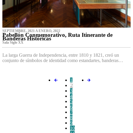
SEPTIEMBRE, 2021 A ENERO, 2022
Pabellón Conmemorativo, Ruta Itinerante de
Banderas Históricas
Sala Siglo XX
La larga Guerra de Independencia, entre 1810 y 1821, creó un
conjunto de símbolos de identidad como estandartes, banderas…
1
2
3
4
5
6
7
8
9
10