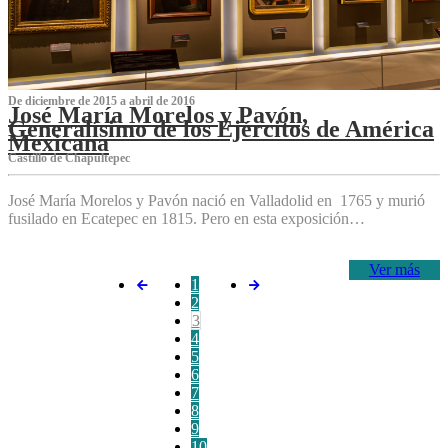
De diciembre de 2015 a abril de 2016
José María Morelos y Pavón,
Generalísimo de los Ejércitos de América
Mexicana
C‌astillo de Chapultepec
José María Morelos y Pavón nació en Valladolid en 1765 y murió
fusilado en Ecatepec en 1815. Pero en esta exposición…
Ver más
1
2
3
4
5
6
7
8
9
10