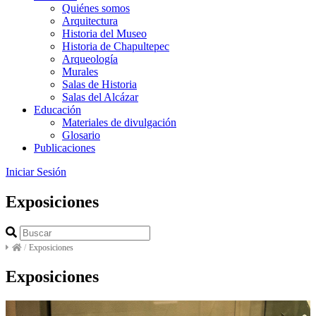
Quiénes somos
Arquitectura
Historia del Museo
Historia de Chapultepec
Arqueología
Murales
Salas de Historia
Salas del Alcázar
Educación
Materiales de divulgación
Glosario
Publicaciones
Iniciar Sesión
Exposiciones
/
Exposiciones
Exposiciones