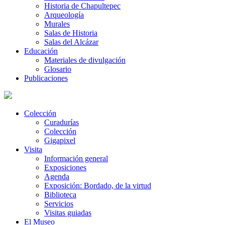
Historia de Chapultepec
Arqueología
Murales
Salas de Historia
Salas del Alcázar
Educación
Materiales de divulgación
Glosario
Publicaciones
Colección
Curadurías
Colección
Gigapixel
Visita
Información general
Exposiciones
Agenda
Exposición: Bordado, de la virtud
Biblioteca
Servicios
Visitas guiadas
El Museo