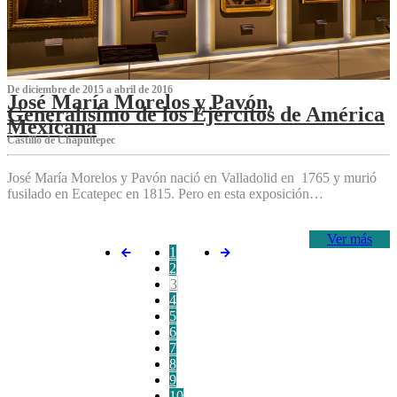
De diciembre de 2015 a abril de 2016
José María Morelos y Pavón,
Generalísimo de los Ejércitos de América
Mexicana
C‌astillo de Chapultepec
José María Morelos y Pavón nació en Valladolid en 1765 y murió
fusilado en Ecatepec en 1815. Pero en esta exposición…
Ver más
1
2
3
4
5
6
7
8
9
10