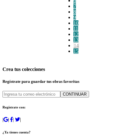
6
7
8
9
10
11
12
13
14
15
Crea tus colecciones
Regístrate para guardar tus obras favoritas
CONTINUAR
Regístrate con:
|
|
|
|
¿Ya tienes cuenta?