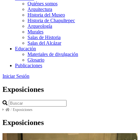
Quiénes somos
Arquitectura
Historia del Museo
Historia de Chapultepec
Arqueología
Murales
Salas de Historia
Salas del Alcázar
Educación
Materiales de divulgación
Glosario
Publicaciones
Iniciar Sesión
Exposiciones
/
Exposiciones
Exposiciones