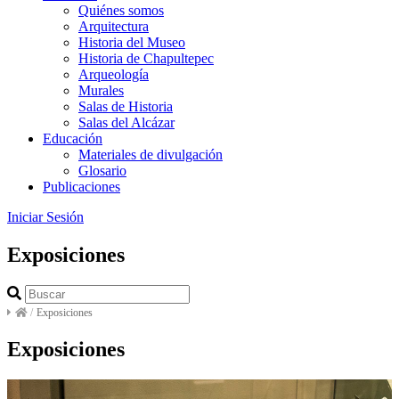
Quiénes somos
Arquitectura
Historia del Museo
Historia de Chapultepec
Arqueología
Murales
Salas de Historia
Salas del Alcázar
Educación
Materiales de divulgación
Glosario
Publicaciones
Iniciar Sesión
Exposiciones
/
Exposiciones
Exposiciones