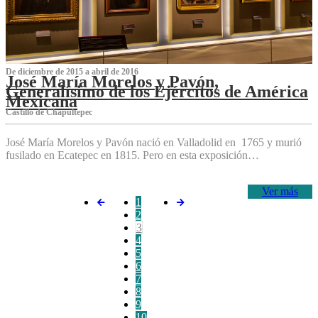
De diciembre de 2015 a abril de 2016
José María Morelos y Pavón,
Generalísimo de los Ejércitos de América
Mexicana
C‌astillo de Chapultepec
José María Morelos y Pavón nació en Valladolid en 1765 y murió
fusilado en Ecatepec en 1815. Pero en esta exposición…
Ver más
1
2
3
4
5
6
7
8
9
10