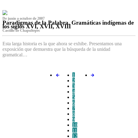
De junio a octubre de 2007
Paradigmas de la Palabra. Gramáticas indígenas de
los siglos XVI, XVII, XVIII
Castillo de Chapultepec
Esta larga historia es la que ahora se exhibe. Presentamos una
exposición que demuestra que la búsqueda de la unidad
gramatical…
1
2
3
4
5
6
7
8
9
10
11
12