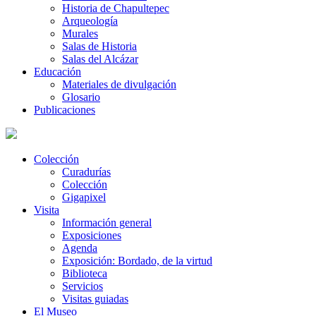
Historia de Chapultepec
Arqueología
Murales
Salas de Historia
Salas del Alcázar
Educación
Materiales de divulgación
Glosario
Publicaciones
Colección
Curadurías
Colección
Gigapixel
Visita
Información general
Exposiciones
Agenda
Exposición: Bordado, de la virtud
Biblioteca
Servicios
Visitas guiadas
El Museo