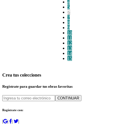
4
5
6
7
8
9
10
11
12
13
14
15
Crea tus colecciones
Regístrate para guardar tus obras favoritas
CONTINUAR
Regístrate con:
|
|
|
|