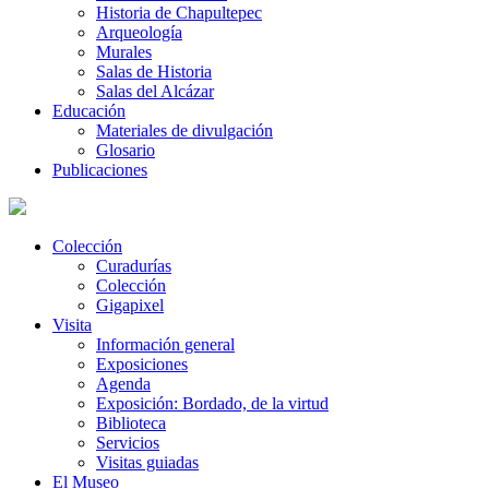
Historia de Chapultepec
Arqueología
Murales
Salas de Historia
Salas del Alcázar
Educación
Materiales de divulgación
Glosario
Publicaciones
Colección
Curadurías
Colección
Gigapixel
Visita
Información general
Exposiciones
Agenda
Exposición: Bordado, de la virtud
Biblioteca
Servicios
Visitas guiadas
El Museo