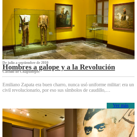
De julio a septiembre de 2010
Hombres a galope y a la Revolución
Castillo de Chapultepec
Emiliano Zapata era buen charro, nunca usó uniforme militar: era un
civil revolucionario, por eso sus símbolos de caudillo,…
Ver más