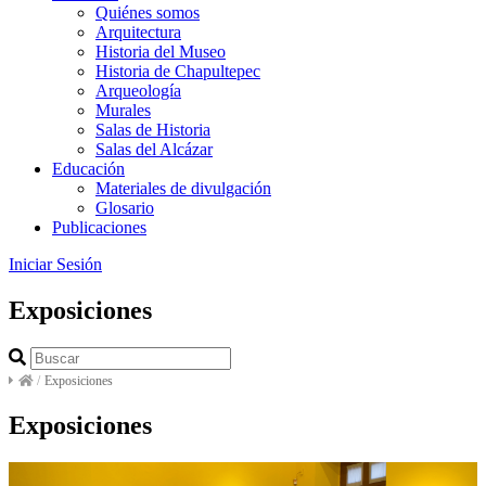
Quiénes somos
Arquitectura
Historia del Museo
Historia de Chapultepec
Arqueología
Murales
Salas de Historia
Salas del Alcázar
Educación
Materiales de divulgación
Glosario
Publicaciones
Iniciar Sesión
Exposiciones
/
Exposiciones
Exposiciones