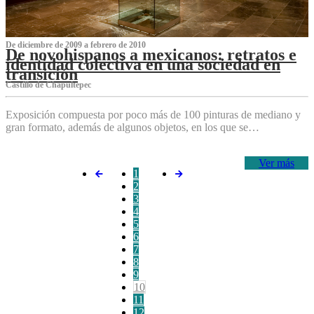
De diciembre de 2009 a febrero de 2010
De novohispanos a mexicanos: retratos e
identidad colectiva en una sociedad en
transición
Castillo de Chapultepec
Exposición compuesta por poco más de 100 pinturas de mediano y
gran formato, además de algunos objetos, en los que se…
Ver más
1
2
3
4
5
6
7
8
9
10
11
12