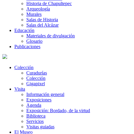
Historia de Chapultepec
Arqueología
Murales
Salas de Historia
Salas del Alcázar
Educación
Materiales de divulgación
Glosario
Publicaciones
Colección
Curadurías
Colección
Gigapixel
Visita
Información general
Exposiciones
Agenda
Exposición: Bordado, de la virtud
Biblioteca
Servicios
Visitas guiadas
El Museo