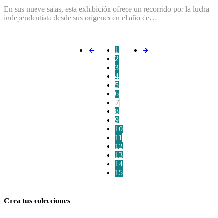
En sus nueve salas, esta exhibición ofrece un recorrido por la lucha
independentista desde sus orígenes en el año de…
1
2
3
4
5
6
7
8
9
10
11
12
13
14
15
Crea tus colecciones