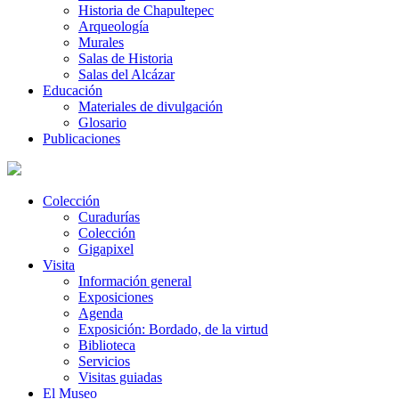
Historia de Chapultepec
Arqueología
Murales
Salas de Historia
Salas del Alcázar
Educación
Materiales de divulgación
Glosario
Publicaciones
Colección
Curadurías
Colección
Gigapixel
Visita
Información general
Exposiciones
Agenda
Exposición: Bordado, de la virtud
Biblioteca
Servicios
Visitas guiadas
El Museo