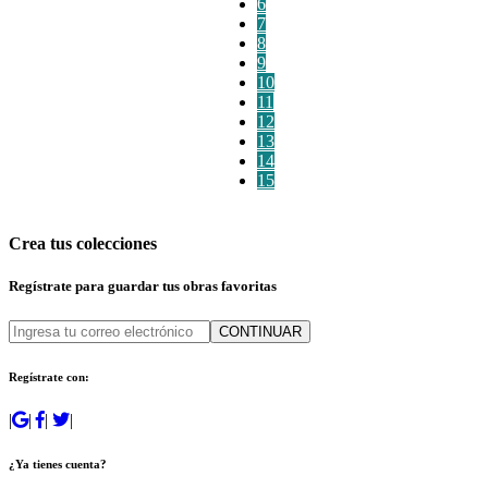
6
7
8
9
10
11
12
13
14
15
Crea tus colecciones
Regístrate para guardar tus obras favoritas
CONTINUAR
Regístrate con:
|
|
|
|
¿Ya tienes cuenta?