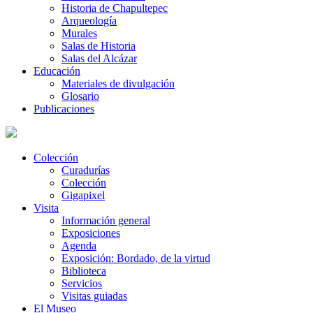
Historia de Chapultepec
Arqueología
Murales
Salas de Historia
Salas del Alcázar
Educación
Materiales de divulgación
Glosario
Publicaciones
Colección
Curadurías
Colección
Gigapixel
Visita
Información general
Exposiciones
Agenda
Exposición: Bordado, de la virtud
Biblioteca
Servicios
Visitas guiadas
El Museo