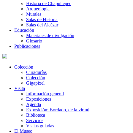
Historia de Chapultepec
Arqueología
Murales
Salas de Historia
Salas del Alcázar
Educación
Materiales de divulgación
Glosario
Publicaciones
Colección
Curadurías
Colección
Gigapixel
Visita
Información general
Exposiciones
Agenda
Exposición: Bordado, de la virtud
Biblioteca
Servicios
Visitas guiadas
El Museo