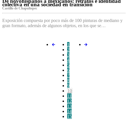
De novohispanos a mexicanos: retratos e identidad
colectiva en una sociedad en transición
Castillo de Chapultepec
Exposición compuesta por poco más de 100 pinturas de mediano y
gran formato, además de algunos objetos, en los que se…
1
2
3
4
5
6
7
8
9
10
11
12
13
14
15