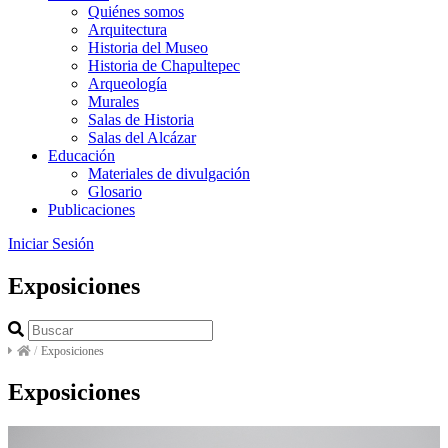
Quiénes somos
Arquitectura
Historia del Museo
Historia de Chapultepec
Arqueología
Murales
Salas de Historia
Salas del Alcázar
Educación
Materiales de divulgación
Glosario
Publicaciones
Iniciar Sesión
Exposiciones
/
Exposiciones
Exposiciones