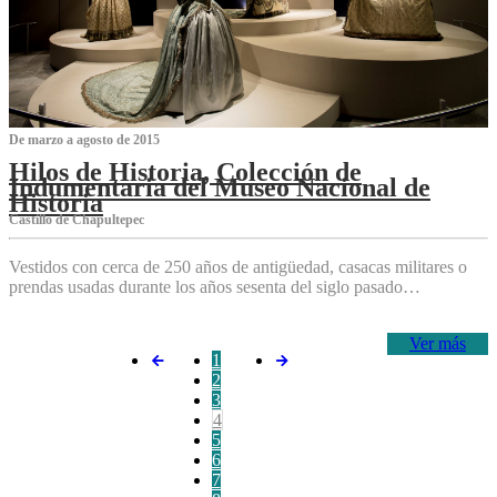
De marzo a agosto de 2015
Hilos de Historia, Colección de
Indumentaria del Museo Nacional de
Historia
Castillo de Chapultepec
Vestidos con cerca de 250 años de antigüedad, casacas militares o
prendas usadas durante los años sesenta del siglo pasado…
Ver más
1
2
3
4
5
6
7