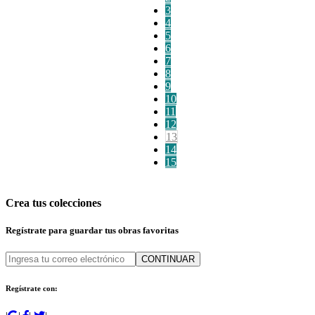
3
4
5
6
7
8
9
10
11
12
13
14
15
Crea tus colecciones
Regístrate para guardar tus obras favoritas
CONTINUAR
Regístrate con: