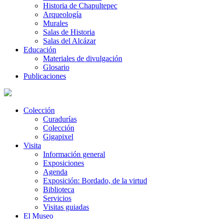
Historia de Chapultepec
Arqueología
Murales
Salas de Historia
Salas del Alcázar
Educación
Materiales de divulgación
Glosario
Publicaciones
Colección
Curadurías
Colección
Gigapixel
Visita
Información general
Exposiciones
Agenda
Exposición: Bordado, de la virtud
Biblioteca
Servicios
Visitas guiadas
El Museo