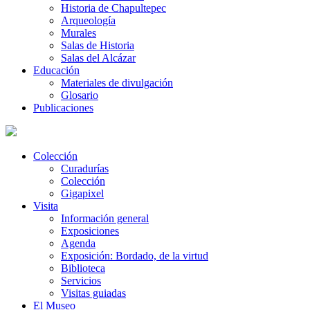
Historia de Chapultepec
Arqueología
Murales
Salas de Historia
Salas del Alcázar
Educación
Materiales de divulgación
Glosario
Publicaciones
Colección
Curadurías
Colección
Gigapixel
Visita
Información general
Exposiciones
Agenda
Exposición: Bordado, de la virtud
Biblioteca
Servicios
Visitas guiadas
El Museo