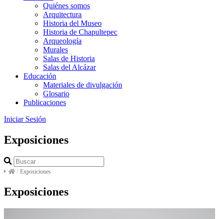
Quiénes somos
Arquitectura
Historia del Museo
Historia de Chapultepec
Arqueología
Murales
Salas de Historia
Salas del Alcázar
Educación
Materiales de divulgación
Glosario
Publicaciones
Iniciar Sesión
Exposiciones
/
Exposiciones
Exposiciones