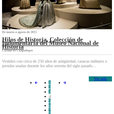
De marzo a agosto de 2015
Hilos de Historia, Colección de
Indumentaria del Museo Nacional de
Historia
Castillo de Chapultepec
Vestidos con cerca de 250 años de antigüedad, casacas militares o
prendas usadas durante los años sesenta del siglo pasado…
Ver más
1
2
3
4
5
6
7