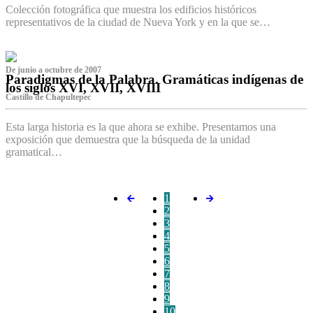
Colección fotográfica que muestra los edificios históricos
representativos de la ciudad de Nueva York y en la que se…
De junio a octubre de 2007
Paradigmas de la Palabra. Gramáticas indígenas de
los siglos XVI, XVII, XVIII
Castillo de Chapultepec
Esta larga historia es la que ahora se exhibe. Presentamos una
exposición que demuestra que la búsqueda de la unidad
gramatical…
1
2
3
4
5
6
7
8
9
10