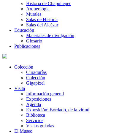
Historia de Chapultepec
Arqueología
Murales
Salas de Historia
Salas del Alcázar
Educación
Materiales de divulgación
Glosario
Publicaciones
Colección
Curadurías
Colección
Gigapixel
Visita
Información general
Exposiciones
Agenda
Exposición: Bordado, de la virtud
Biblioteca
Servicios
Visitas guiadas
El Museo