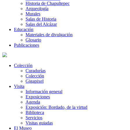
Historia de Chapultepec
Arqueología
Murales
Salas de Historia
Salas del Alcázar
Educación
Materiales de divulgación
Glosario
Publicaciones
Colección
Curadurías
Colección
Gigapixel
Visita
Información general
Exposiciones
Agenda
Exposición: Bordado, de la virtud
Biblioteca
Servicios
Visitas guiadas
El Museo