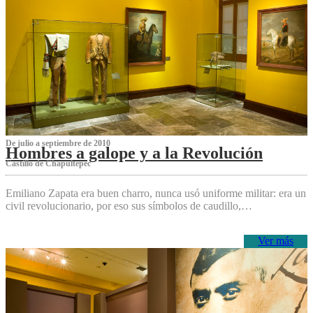
De julio a septiembre de 2010
Hombres a galope y a la Revolución
Castillo de Chapultepec
Emiliano Zapata era buen charro, nunca usó uniforme militar: era un
civil revolucionario, por eso sus símbolos de caudillo,…
Ver más