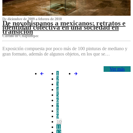
De diciembre de 2009 a febrero de 2010
De novohispanos a mexicanos: retratos e
identidad colectiva en una sociedad en
transición
Castillo de Chapultepec
Exposición compuesta por poco más de 100 pinturas de mediano y
gran formato, además de algunos objetos, en los que se…
Ver más
1
2
3
4
5
6
7
8
9
10
11
12