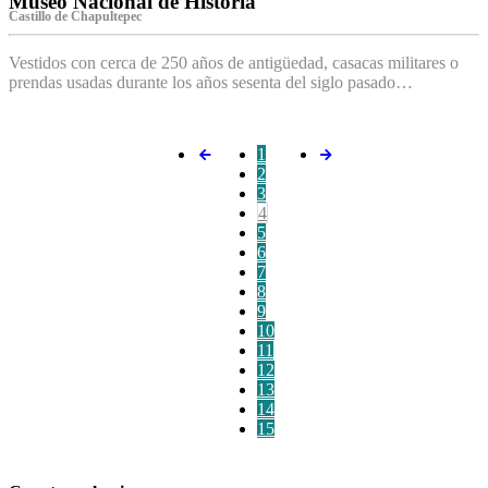
Museo Nacional de Historia
Castillo de Chapultepec
Vestidos con cerca de 250 años de antigüedad, casacas militares o
prendas usadas durante los años sesenta del siglo pasado…
1
2
3
4
5
6
7
8
9
10
11
12
13
14
15