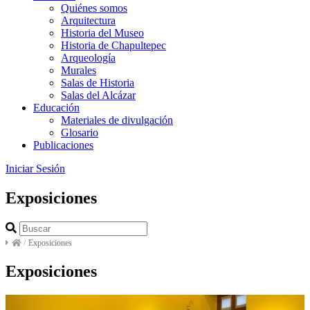
Quiénes somos
Arquitectura
Historia del Museo
Historia de Chapultepec
Arqueología
Murales
Salas de Historia
Salas del Alcázar
Educación
Materiales de divulgación
Glosario
Publicaciones
Iniciar Sesión
Exposiciones
/
Exposiciones
Exposiciones