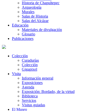
Historia de Chapultepec
Arqueología
Murales
Salas de Historia
Salas del Alcázar
Educación
Materiales de divulgación
Glosario
Publicaciones
Colección
Curadurías
Colección
Gigapixel
Visita
Información general
Exposiciones
Agenda
Exposición: Bordado, de la virtud
Biblioteca
Servicios
Visitas guiadas
El Museo