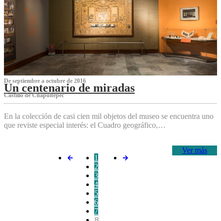
De septiembre a octubre de 2016
Un centenario de miradas
Castillo de Chapultepec
En la colección de casi cien mil objetos del museo se encuentra uno
que reviste especial interés: el Cuadro geográfico,…
Ver más
1
2
3
4
5
6
7
8