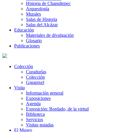
Historia de Chapultepec
Arqueología
Murales
Salas de Historia
Salas del Alcázar
Educación
Materiales de divulgación
Glosario
Publicaciones
Colección
Curadurías
Colección
Gigapixel
Visita
Información general
Exposiciones
Agenda
Exposición: Bordado, de la virtud
Biblioteca
Servicios
Visitas guiadas
El Museo