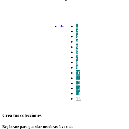
1
2
3
4
5
6
7
8
9
10
11
12
13
14
15
Crea tus colecciones
Regístrate para guardar tus obras favoritas