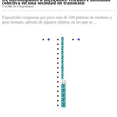
colectiva en una sociedad en transición
Castillo de Chapultepec
Exposición compuesta por poco más de 100 pinturas de mediano y
gran formato, además de algunos objetos, en los que se…
1
2
3
4
5
6
7
8
9
10
11
12
13
14
15