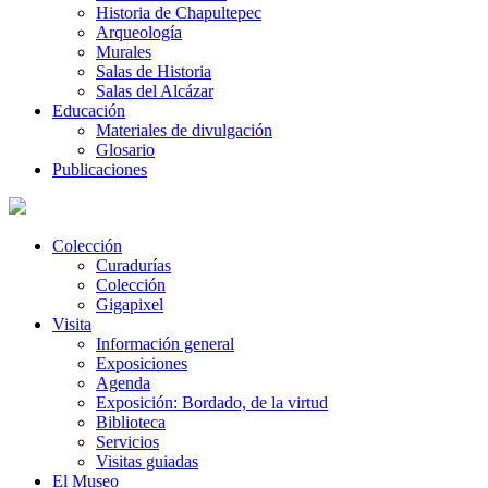
Historia de Chapultepec
Arqueología
Murales
Salas de Historia
Salas del Alcázar
Educación
Materiales de divulgación
Glosario
Publicaciones
Colección
Curadurías
Colección
Gigapixel
Visita
Información general
Exposiciones
Agenda
Exposición: Bordado, de la virtud
Biblioteca
Servicios
Visitas guiadas
El Museo