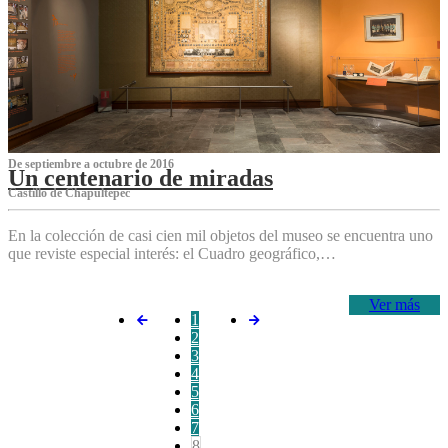
De septiembre a octubre de 2016
Un centenario de miradas
Castillo de Chapultepec
En la colección de casi cien mil objetos del museo se encuentra uno
que reviste especial interés: el Cuadro geográfico,…
Ver más
1
2
3
4
5
6
7
8