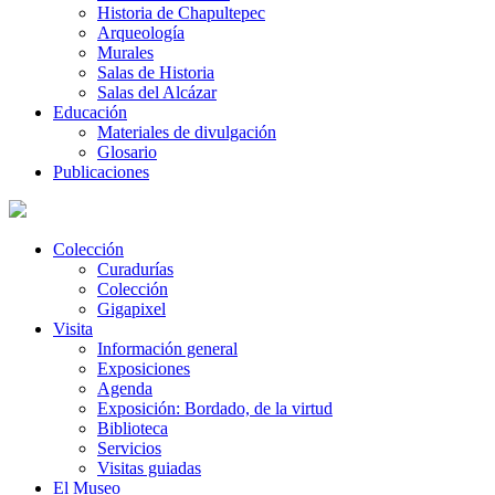
Historia de Chapultepec
Arqueología
Murales
Salas de Historia
Salas del Alcázar
Educación
Materiales de divulgación
Glosario
Publicaciones
Colección
Curadurías
Colección
Gigapixel
Visita
Información general
Exposiciones
Agenda
Exposición: Bordado, de la virtud
Biblioteca
Servicios
Visitas guiadas
El Museo