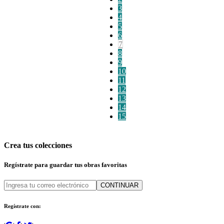
3
4
5
6
7
8
9
10
11
12
13
14
15
Crea tus colecciones
Regístrate para guardar tus obras favoritas
CONTINUAR
Regístrate con: