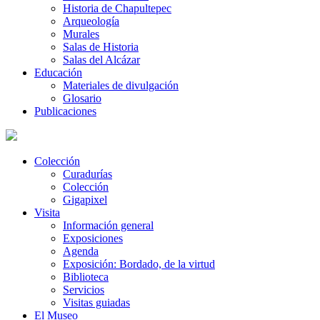
Historia de Chapultepec
Arqueología
Murales
Salas de Historia
Salas del Alcázar
Educación
Materiales de divulgación
Glosario
Publicaciones
Colección
Curadurías
Colección
Gigapixel
Visita
Información general
Exposiciones
Agenda
Exposición: Bordado, de la virtud
Biblioteca
Servicios
Visitas guiadas
El Museo