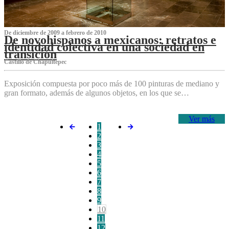
De diciembre de 2009 a febrero de 2010
De novohispanos a mexicanos: retratos e
identidad colectiva en una sociedad en
transición
Castillo de Chapultepec
Exposición compuesta por poco más de 100 pinturas de mediano y
gran formato, además de algunos objetos, en los que se…
Ver más
1
2
3
4
5
6
7
8
9
10
11
12