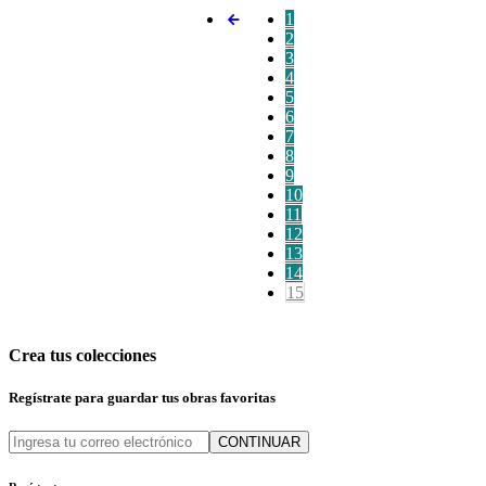
1
2
3
4
5
6
7
8
9
10
11
12
13
14
15
Crea tus colecciones
Regístrate para guardar tus obras favoritas
CONTINUAR