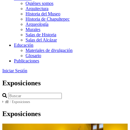
Quiénes somos
Arquitectura
Historia del Museo
Historia de Chapultepec
Arqueología
Murales
Salas de Historia
Salas del Alcázar
Educación
Materiales de divulgación
Glosario
Publicaciones
Iniciar Sesión
Exposiciones
/
Exposiciones
Exposiciones