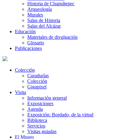
Historia de Chapultepec
Arqueología
Murales
Salas de Historia
Salas del Alcázar
Educación
Materiales de divulgación
Glosario
Publicaciones
Colección
Curadurías
Colección
Gigapixel
Visita
Información general
Exposiciones
Agenda
Exposición: Bordado, de la virtud
Biblioteca
Servicios
Visitas guiadas
El Museo