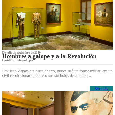
De julio a septiembre de 2010
Hombres a galope y a la Revolución
Castillo de Chapultepec
Emiliano Zapata era buen charro, nunca usó uniforme militar: era un
civil revolucionario, por eso sus símbolos de caudillo,…
Ver más