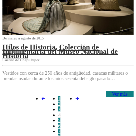
De marzo a agosto de 2015
Hilos de Historia, Colección de
Indumentaria del Museo Nacional de
Historia
Castillo de Chapultepec
Vestidos con cerca de 250 años de antigüedad, casacas militares o
prendas usadas durante los años sesenta del siglo pasado…
Ver más
1
2
3
4
5
6
7