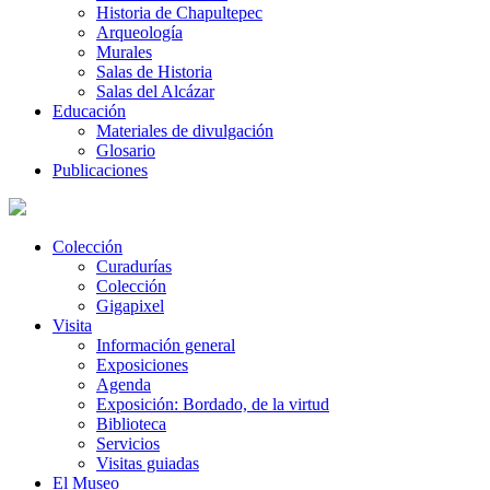
Historia de Chapultepec
Arqueología
Murales
Salas de Historia
Salas del Alcázar
Educación
Materiales de divulgación
Glosario
Publicaciones
Colección
Curadurías
Colección
Gigapixel
Visita
Información general
Exposiciones
Agenda
Exposición: Bordado, de la virtud
Biblioteca
Servicios
Visitas guiadas
El Museo