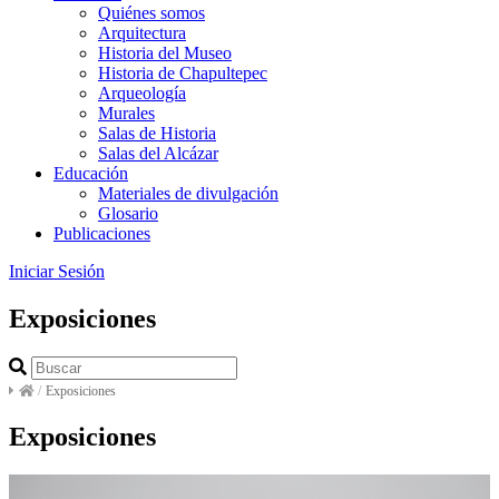
Quiénes somos
Arquitectura
Historia del Museo
Historia de Chapultepec
Arqueología
Murales
Salas de Historia
Salas del Alcázar
Educación
Materiales de divulgación
Glosario
Publicaciones
Iniciar Sesión
Exposiciones
/
Exposiciones
Exposiciones