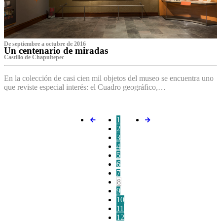
De septiembre a octubre de 2016
Un centenario de miradas
Castillo de Chapultepec
En la colección de casi cien mil objetos del museo se encuentra uno
que reviste especial interés: el Cuadro geográfico,…
1
2
3
4
5
6
7
8
9
10
11
12