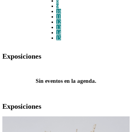
8
9
10
11
12
13
14
15
Exposiciones
Sin eventos en la agenda.
Exposiciones