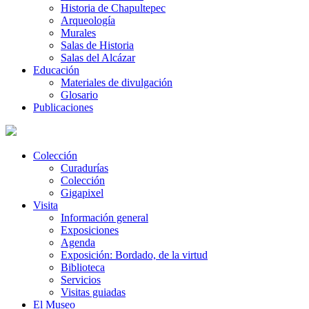
Historia de Chapultepec
Arqueología
Murales
Salas de Historia
Salas del Alcázar
Educación
Materiales de divulgación
Glosario
Publicaciones
Colección
Curadurías
Colección
Gigapixel
Visita
Información general
Exposiciones
Agenda
Exposición: Bordado, de la virtud
Biblioteca
Servicios
Visitas guiadas
El Museo