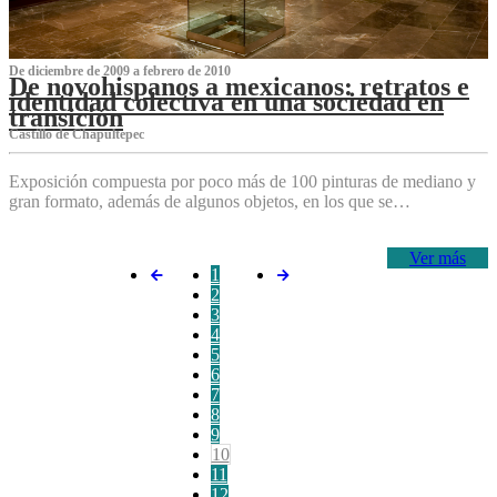
De diciembre de 2009 a febrero de 2010
De novohispanos a mexicanos: retratos e
identidad colectiva en una sociedad en
transición
Castillo de Chapultepec
Exposición compuesta por poco más de 100 pinturas de mediano y
gran formato, además de algunos objetos, en los que se…
Ver más
1
2
3
4
5
6
7
8
9
10
11
12