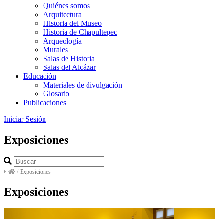
Quiénes somos
Arquitectura
Historia del Museo
Historia de Chapultepec
Arqueología
Murales
Salas de Historia
Salas del Alcázar
Educación
Materiales de divulgación
Glosario
Publicaciones
Iniciar Sesión
Exposiciones
/
Exposiciones
Exposiciones