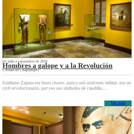
De julio a septiembre de 2010
Hombres a galope y a la Revolución
Castillo de Chapultepec
Emiliano Zapata era buen charro, nunca usó uniforme militar: era un
civil revolucionario, por eso sus símbolos de caudillo,…
Ver más