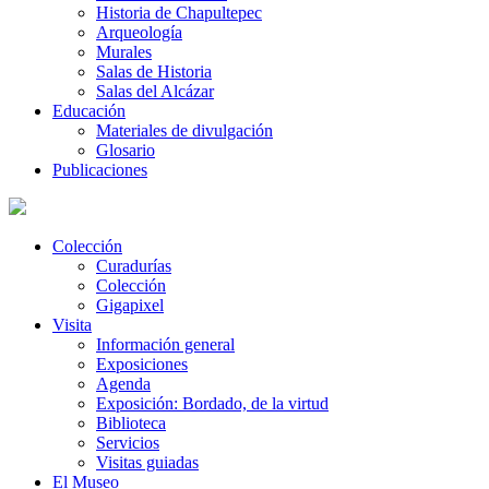
Historia de Chapultepec
Arqueología
Murales
Salas de Historia
Salas del Alcázar
Educación
Materiales de divulgación
Glosario
Publicaciones
Colección
Curadurías
Colección
Gigapixel
Visita
Información general
Exposiciones
Agenda
Exposición: Bordado, de la virtud
Biblioteca
Servicios
Visitas guiadas
El Museo