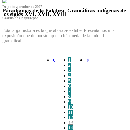
De junio a octubre de 2007
Paradigmas de la Palabra. Gramáticas indígenas de
los siglos XVI, XVII, XVIII
Castillo de Chapultepec
Esta larga historia es la que ahora se exhibe. Presentamos una
exposición que demuestra que la búsqueda de la unidad
gramatical…
1
2
3
4
5
6
7
8
9
10
11
12
13
14