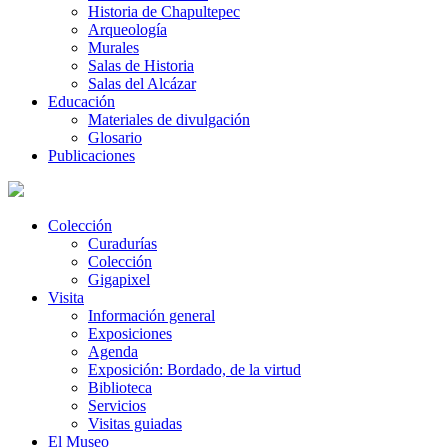
Historia de Chapultepec
Arqueología
Murales
Salas de Historia
Salas del Alcázar
Educación
Materiales de divulgación
Glosario
Publicaciones
Colección
Curadurías
Colección
Gigapixel
Visita
Información general
Exposiciones
Agenda
Exposición: Bordado, de la virtud
Biblioteca
Servicios
Visitas guiadas
El Museo