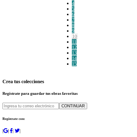
4
5
6
7
8
9
10
11
12
13
14
15
Crea tus colecciones
Regístrate para guardar tus obras favoritas
CONTINUAR
Regístrate con:
|
|
|
|