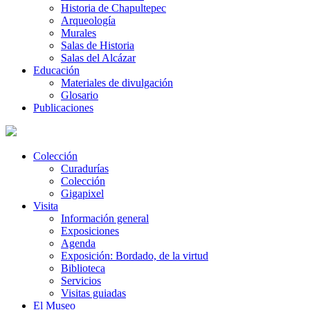
Historia de Chapultepec
Arqueología
Murales
Salas de Historia
Salas del Alcázar
Educación
Materiales de divulgación
Glosario
Publicaciones
Colección
Curadurías
Colección
Gigapixel
Visita
Información general
Exposiciones
Agenda
Exposición: Bordado, de la virtud
Biblioteca
Servicios
Visitas guiadas
El Museo