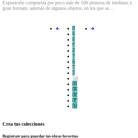
Exposición compuesta por poco más de 100 pinturas de mediano y
gran formato, además de algunos objetos, en los que se…
1
2
3
4
5
6
7
8
9
10
11
12
13
14
15
Crea tus colecciones
Regístrate para guardar tus obras favoritas