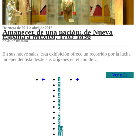
De enero de 2011 a abril de 2012
Amanecer de una nación: de Nueva
España a México, 1765-1836
Salas de historia
En sus nueve salas, esta exhibición ofrece un recorrido por la lucha
independentista desde sus orígenes en el año de…
Ver más
1
2
3
4
5
6
7
8
9
10
11