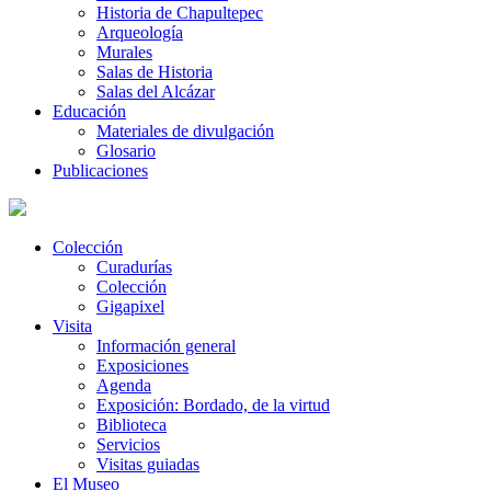
Historia de Chapultepec
Arqueología
Murales
Salas de Historia
Salas del Alcázar
Educación
Materiales de divulgación
Glosario
Publicaciones
Colección
Curadurías
Colección
Gigapixel
Visita
Información general
Exposiciones
Agenda
Exposición: Bordado, de la virtud
Biblioteca
Servicios
Visitas guiadas
El Museo