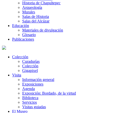
Historia de Chapultepec
Arqueología
Murales
Salas de Historia
Salas del Alcázar
Educación
Materiales de divulgación
Glosario
Publicaciones
Colección
Curadurías
Colección
Gigapixel
Visita
Información general
Exposiciones
Agenda
Exposición: Bordado, de la virtud
Biblioteca
Servicios
Visitas guiadas
El Museo