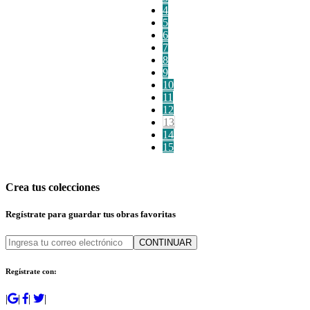
4
5
6
7
8
9
10
11
12
13
14
15
Crea tus colecciones
Regístrate para guardar tus obras favoritas
CONTINUAR
Regístrate con:
|
|
|
|