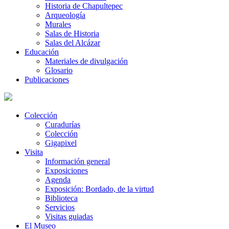
Historia de Chapultepec
Arqueología
Murales
Salas de Historia
Salas del Alcázar
Educación
Materiales de divulgación
Glosario
Publicaciones
Colección
Curadurías
Colección
Gigapixel
Visita
Información general
Exposiciones
Agenda
Exposición: Bordado, de la virtud
Biblioteca
Servicios
Visitas guiadas
El Museo