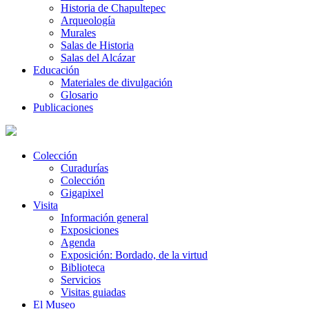
Historia de Chapultepec
Arqueología
Murales
Salas de Historia
Salas del Alcázar
Educación
Materiales de divulgación
Glosario
Publicaciones
Colección
Curadurías
Colección
Gigapixel
Visita
Información general
Exposiciones
Agenda
Exposición: Bordado, de la virtud
Biblioteca
Servicios
Visitas guiadas
El Museo