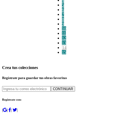
4
5
6
7
8
9
10
11
12
13
14
15
Crea tus colecciones
Regístrate para guardar tus obras favoritas
CONTINUAR
Regístrate con:
|
|
|
|