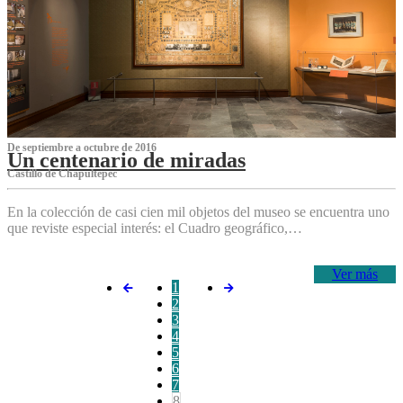
De septiembre a octubre de 2016
Un centenario de miradas
Castillo de Chapultepec
En la colección de casi cien mil objetos del museo se encuentra uno
que reviste especial interés: el Cuadro geográfico,…
Ver más
1
2
3
4
5
6
7
8