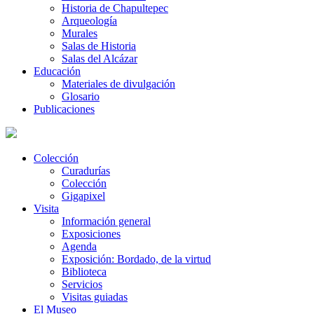
Historia de Chapultepec
Arqueología
Murales
Salas de Historia
Salas del Alcázar
Educación
Materiales de divulgación
Glosario
Publicaciones
Colección
Curadurías
Colección
Gigapixel
Visita
Información general
Exposiciones
Agenda
Exposición: Bordado, de la virtud
Biblioteca
Servicios
Visitas guiadas
El Museo