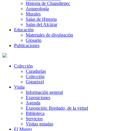
Historia de Chapultepec
Arqueología
Murales
Salas de Historia
Salas del Alcázar
Educación
Materiales de divulgación
Glosario
Publicaciones
Colección
Curadurías
Colección
Gigapixel
Visita
Información general
Exposiciones
Agenda
Exposición: Bordado, de la virtud
Biblioteca
Servicios
Visitas guiadas
El Museo