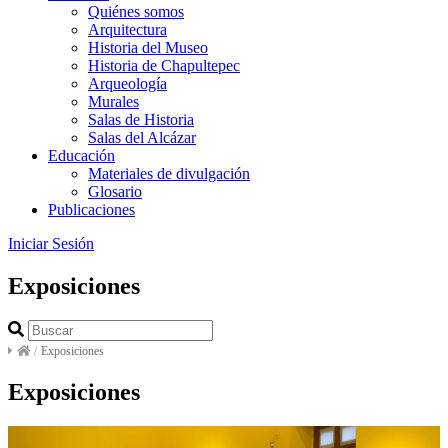
Quiénes somos
Arquitectura
Historia del Museo
Historia de Chapultepec
Arqueología
Murales
Salas de Historia
Salas del Alcázar
Educación
Materiales de divulgación
Glosario
Publicaciones
Iniciar Sesión
Exposiciones
/
Exposiciones
Exposiciones