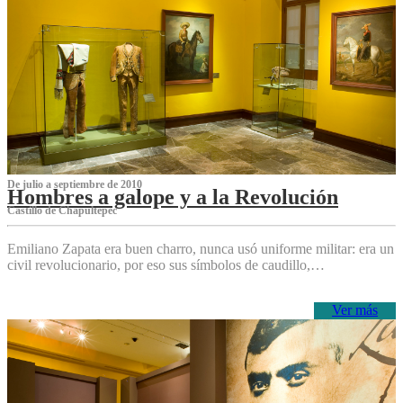
De julio a septiembre de 2010
Hombres a galope y a la Revolución
Castillo de Chapultepec
Emiliano Zapata era buen charro, nunca usó uniforme militar: era un
civil revolucionario, por eso sus símbolos de caudillo,…
Ver más