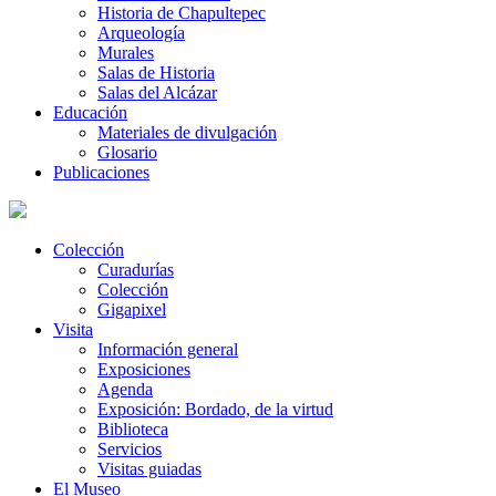
Historia de Chapultepec
Arqueología
Murales
Salas de Historia
Salas del Alcázar
Educación
Materiales de divulgación
Glosario
Publicaciones
Colección
Curadurías
Colección
Gigapixel
Visita
Información general
Exposiciones
Agenda
Exposición: Bordado, de la virtud
Biblioteca
Servicios
Visitas guiadas
El Museo