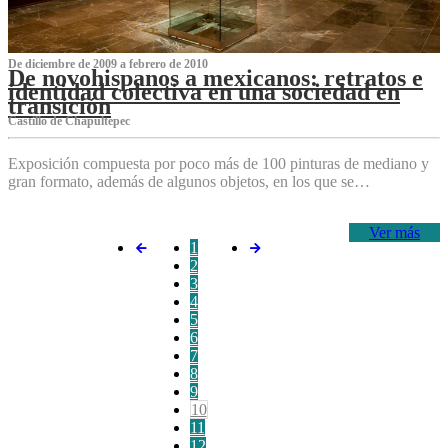
De diciembre de 2009 a febrero de 2010
De novohispanos a mexicanos: retratos e
identidad colectiva en una sociedad en
transición
Castillo de Chapultepec
Exposición compuesta por poco más de 100 pinturas de mediano y
gran formato, además de algunos objetos, en los que se…
Ver más
1
2
3
4
5
6
7
8
9
10
11
12