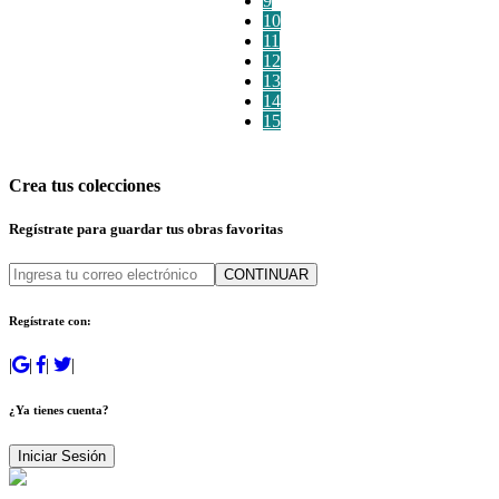
9
10
11
12
13
14
15
Crea tus colecciones
Regístrate para guardar tus obras favoritas
CONTINUAR
Regístrate con:
|
|
|
|
¿Ya tienes cuenta?
Iniciar Sesión