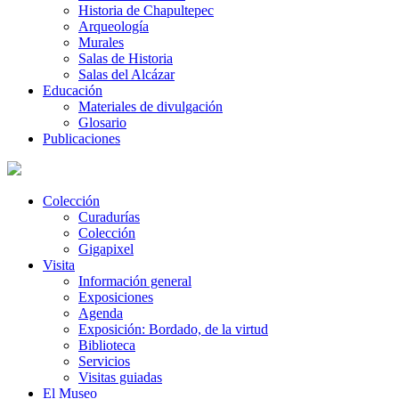
Historia de Chapultepec
Arqueología
Murales
Salas de Historia
Salas del Alcázar
Educación
Materiales de divulgación
Glosario
Publicaciones
Colección
Curadurías
Colección
Gigapixel
Visita
Información general
Exposiciones
Agenda
Exposición: Bordado, de la virtud
Biblioteca
Servicios
Visitas guiadas
El Museo