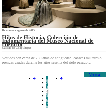
De marzo a agosto de 2015
Hilos de Historia, Colección de
Indumentaria del Museo Nacional de
Historia
Castillo de Chapultepec
Vestidos con cerca de 250 años de antigüedad, casacas militares o
prendas usadas durante los años sesenta del siglo pasado…
Ver más
1
2
3
4
5
6
7