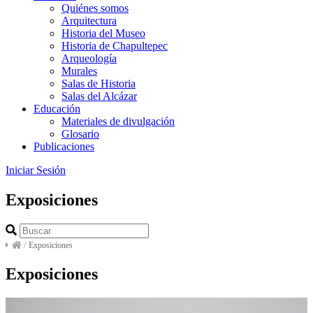
Quiénes somos
Arquitectura
Historia del Museo
Historia de Chapultepec
Arqueología
Murales
Salas de Historia
Salas del Alcázar
Educación
Materiales de divulgación
Glosario
Publicaciones
Iniciar Sesión
Exposiciones
/
Exposiciones
Exposiciones