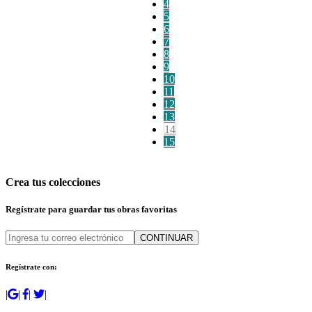
4
5
6
7
8
9
10
11
12
13
14
15
Crea tus colecciones
Regístrate para guardar tus obras favoritas
CONTINUAR
Regístrate con:
|
|
|
|