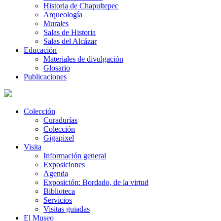
Historia de Chapultepec
Arqueología
Murales
Salas de Historia
Salas del Alcázar
Educación
Materiales de divulgación
Glosario
Publicaciones
Colección
Curadurías
Colección
Gigapixel
Visita
Información general
Exposiciones
Agenda
Exposición: Bordado, de la virtud
Biblioteca
Servicios
Visitas guiadas
El Museo