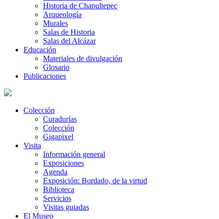
Historia de Chapultepec
Arqueología
Murales
Salas de Historia
Salas del Alcázar
Educación
Materiales de divulgación
Glosario
Publicaciones
Colección
Curadurías
Colección
Gigapixel
Visita
Información general
Exposiciones
Agenda
Exposición: Bordado, de la virtud
Biblioteca
Servicios
Visitas guiadas
El Museo