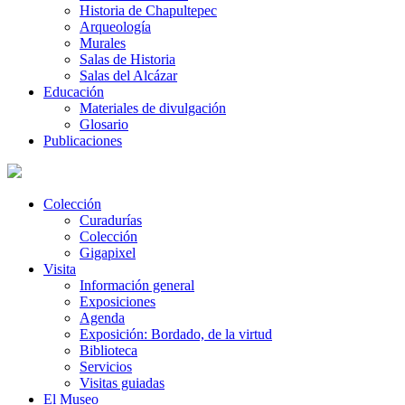
Historia de Chapultepec
Arqueología
Murales
Salas de Historia
Salas del Alcázar
Educación
Materiales de divulgación
Glosario
Publicaciones
Colección
Curadurías
Colección
Gigapixel
Visita
Información general
Exposiciones
Agenda
Exposición: Bordado, de la virtud
Biblioteca
Servicios
Visitas guiadas
El Museo