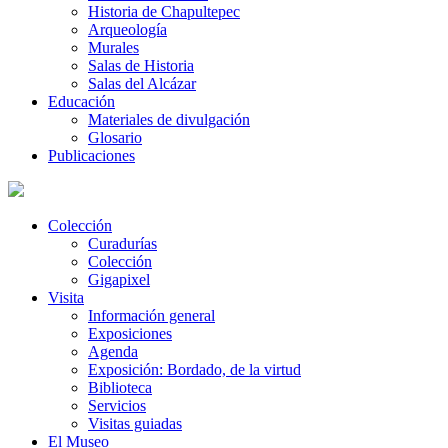
Historia de Chapultepec
Arqueología
Murales
Salas de Historia
Salas del Alcázar
Educación
Materiales de divulgación
Glosario
Publicaciones
Colección
Curadurías
Colección
Gigapixel
Visita
Información general
Exposiciones
Agenda
Exposición: Bordado, de la virtud
Biblioteca
Servicios
Visitas guiadas
El Museo