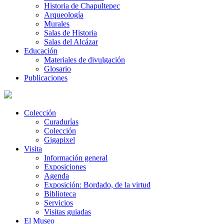
Historia de Chapultepec
Arqueología
Murales
Salas de Historia
Salas del Alcázar
Educación
Materiales de divulgación
Glosario
Publicaciones
Colección
Curadurías
Colección
Gigapixel
Visita
Información general
Exposiciones
Agenda
Exposición: Bordado, de la virtud
Biblioteca
Servicios
Visitas guiadas
El Museo