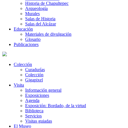
Historia de Chapultepec
Arqueología
Murales
Salas de Historia
Salas del Alcázar
Educación
Materiales de divulgación
Glosario
Publicaciones
Colección
Curadurías
Colección
Gigapixel
Visita
Información general
Exposiciones
Agenda
Exposición: Bordado, de la virtud
Biblioteca
Servicios
Visitas guiadas
El Museo