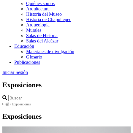
Quiénes somos
Arquitectura
Historia del Museo
Historia de Chapultepec
Arqueología
Murales
Salas de Historia
Salas del Alcázar
Educación
Materiales de divulgación
Glosario
Publicaciones
Iniciar Sesión
Exposiciones
/
Exposiciones
Exposiciones