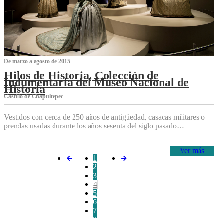
De marzo a agosto de 2015
Hilos de Historia, Colección de
Indumentaria del Museo Nacional de
Historia
Castillo de Chapultepec
Vestidos con cerca de 250 años de antigüedad, casacas militares o
prendas usadas durante los años sesenta del siglo pasado…
Ver más
1
2
3
4
5
6
7