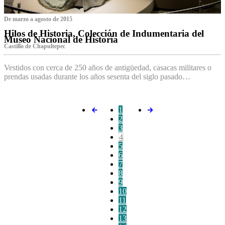
De marzo a agosto de 2015
Hilos de Historia, Colección de Indumentaria del
Museo Nacional de Historia
Castillo de Chapultepec
Vestidos con cerca de 250 años de antigüedad, casacas militares o
prendas usadas durante los años sesenta del siglo pasado…
1
2
3
4
5
6
7
8
9
10
11
12
13