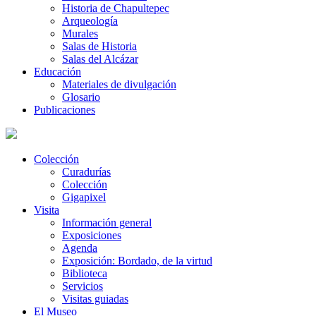
Historia de Chapultepec
Arqueología
Murales
Salas de Historia
Salas del Alcázar
Educación
Materiales de divulgación
Glosario
Publicaciones
Colección
Curadurías
Colección
Gigapixel
Visita
Información general
Exposiciones
Agenda
Exposición: Bordado, de la virtud
Biblioteca
Servicios
Visitas guiadas
El Museo