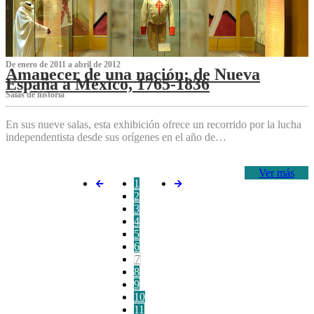
De enero de 2011 a abril de 2012
Amanecer de una nación: de Nueva
España a México, 1765-1836
Salas de historia
En sus nueve salas, esta exhibición ofrece un recorrido por la lucha
independentista desde sus orígenes en el año de…
Ver más
1
2
3
4
5
6
7
8
9
10
11