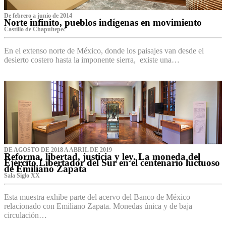
De febrero a junio de 2014
Norte infinito, pueblos indígenas en movimiento
Castillo de Chapultepec
En el extenso norte de México, donde los paisajes van desde el
desierto costero hasta la imponente sierra, existe una…
DE AGOSTO DE 2018 A ABRIL DE 2019
Reforma, libertad, justicia y ley. La moneda del
Ejército Libertador del Sur en el centenario luctuoso
de Emiliano Zapata
Sala Siglo XX
Esta muestra exhibe parte del acervo del Banco de México
relacionado con Emiliano Zapata. Monedas única y de baja
circulación…