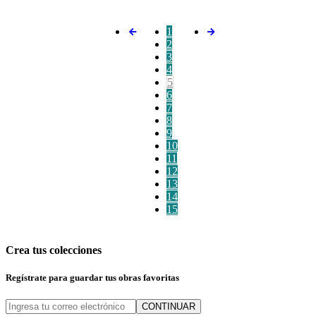
1
2
3
4
5
6
7
8
9
10
11
12
13
14
15
Crea tus colecciones
Regístrate para guardar tus obras favoritas
CONTINUAR