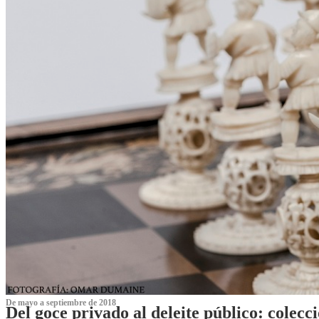
De mayo a septiembre de 2018
Del goce privado al deleite público: cole