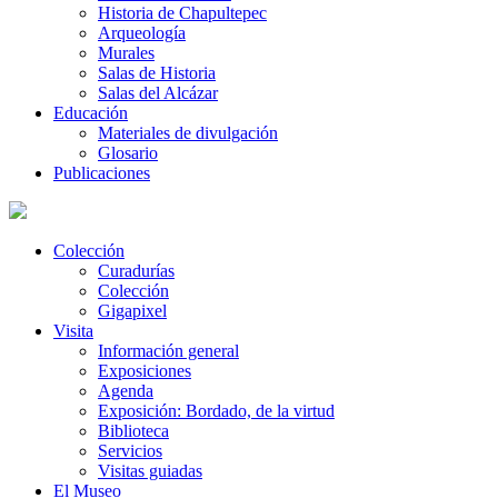
Historia de Chapultepec
Arqueología
Murales
Salas de Historia
Salas del Alcázar
Educación
Materiales de divulgación
Glosario
Publicaciones
Colección
Curadurías
Colección
Gigapixel
Visita
Información general
Exposiciones
Agenda
Exposición: Bordado, de la virtud
Biblioteca
Servicios
Visitas guiadas
El Museo