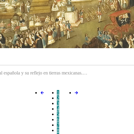
ral española y su reflejo en tierras mexicanas.…
1
2
3
4
5
6
7
8