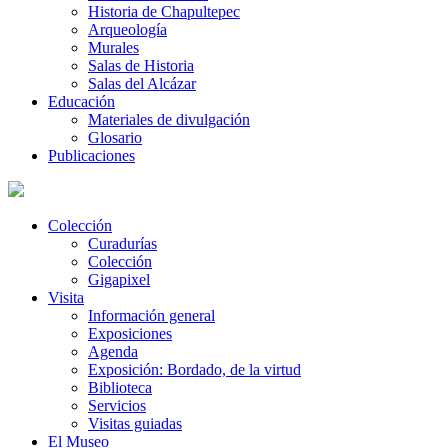
Historia de Chapultepec
Arqueología
Murales
Salas de Historia
Salas del Alcázar
Educación
Materiales de divulgación
Glosario
Publicaciones
Colección
Curadurías
Colección
Gigapixel
Visita
Información general
Exposiciones
Agenda
Exposición: Bordado, de la virtud
Biblioteca
Servicios
Visitas guiadas
El Museo