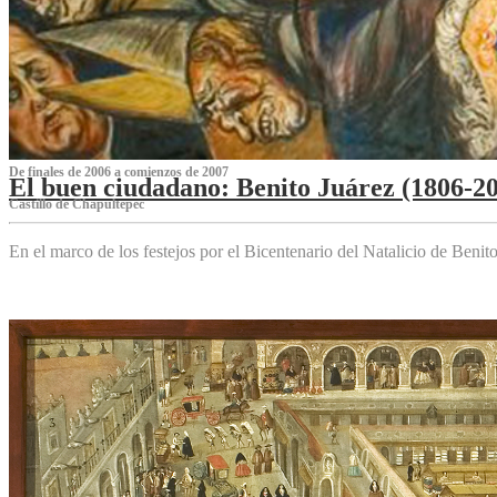
De finales de 2006 a comienzos de 2007
El buen ciudadano: Benito Juárez (1806-2
Castillo de Chapultepec
En el marco de los festejos por el Bicentenario del Natalicio de Beni