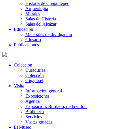
Historia de Chapultepec
Arqueología
Murales
Salas de Historia
Salas del Alcázar
Educación
Materiales de divulgación
Glosario
Publicaciones
Colección
Curadurías
Colección
Gigapixel
Visita
Información general
Exposiciones
Agenda
Exposición: Bordado, de la virtud
Biblioteca
Servicios
Visitas guiadas
El Museo