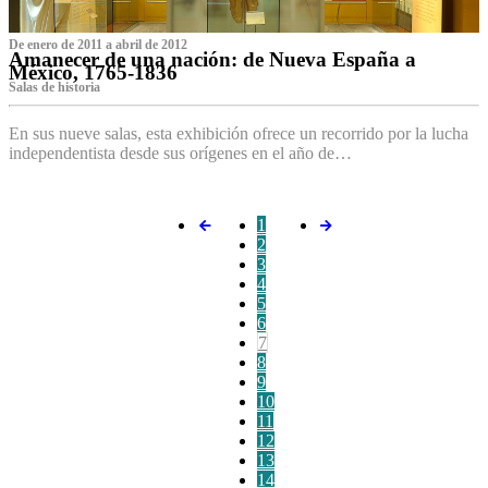
De enero de 2011 a abril de 2012
Amanecer de una nación: de Nueva España a
México, 1765-1836
Salas de historia
En sus nueve salas, esta exhibición ofrece un recorrido por la lucha
independentista desde sus orígenes en el año de…
1
2
3
4
5
6
7
8
9
10
11
12
13
14