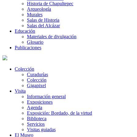
Historia de Chapultepec
Arqueología
Murales
Salas de Historia
Salas del Alcázar
Educación
Materiales de divulgación
Glosario
Publicaciones
Colección
Curadurías
Colección
Gigapixel
Visita
Información general
Exposiciones
Agenda
Exposición: Bordado, de la virtud
Biblioteca
Servicios
Visitas guiadas
El Museo