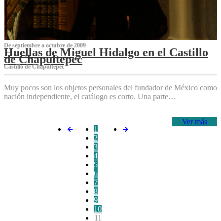
De septiembre a octubre de 2009
Huellas de Miguel Hidalgo en el Castillo
de Chapultepec
Castillo de Chapultepec
Muy pocos son los objetos personales del fundador de México como
nación independiente, el catálogo es corto. Una parte…
Ver más
1
2
3
4
5
6
7
8
9
10
11