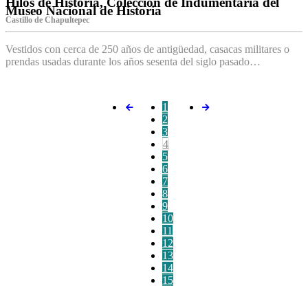
Hilos de Historia, Colección de Indumentaria del
Museo Nacional de Historia
Castillo de Chapultepec
Vestidos con cerca de 250 años de antigüedad, casacas militares o
prendas usadas durante los años sesenta del siglo pasado…
1
2
3
4
5
6
7
8
9
10
11
12
13
14
15