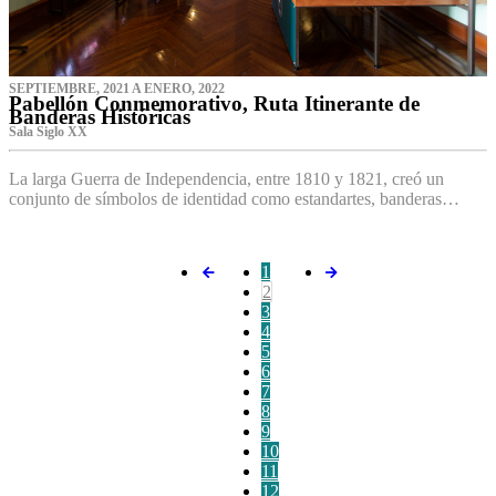
SEPTIEMBRE, 2021 A ENERO, 2022
Pabellón Conmemorativo, Ruta Itinerante de
Banderas Históricas
Sala Siglo XX
La larga Guerra de Independencia, entre 1810 y 1821, creó un
conjunto de símbolos de identidad como estandartes, banderas…
1
2
3
4
5
6
7
8
9
10
11
12