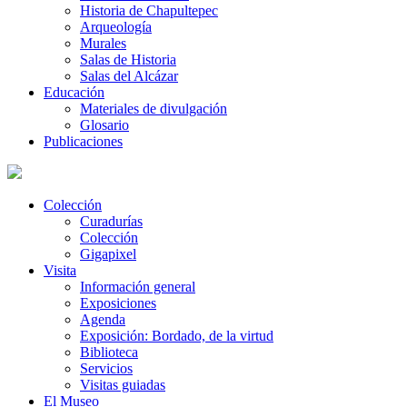
Historia de Chapultepec
Arqueología
Murales
Salas de Historia
Salas del Alcázar
Educación
Materiales de divulgación
Glosario
Publicaciones
Colección
Curadurías
Colección
Gigapixel
Visita
Información general
Exposiciones
Agenda
Exposición: Bordado, de la virtud
Biblioteca
Servicios
Visitas guiadas
El Museo