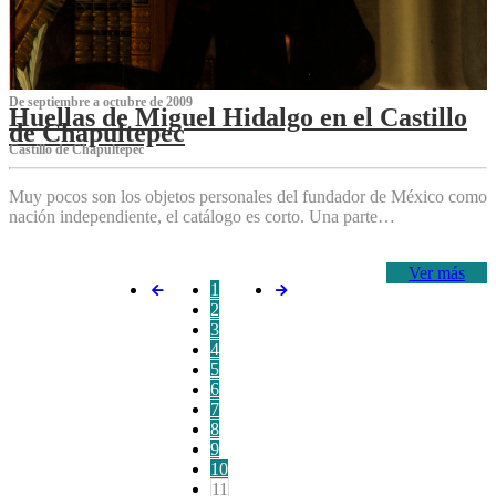
De septiembre a octubre de 2009
Huellas de Miguel Hidalgo en el Castillo
de Chapultepec
Castillo de Chapultepec
Muy pocos son los objetos personales del fundador de México como
nación independiente, el catálogo es corto. Una parte…
Ver más
1
2
3
4
5
6
7
8
9
10
11