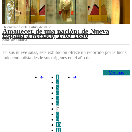
De enero de 2011 a abril de 2012
Amanecer de una nación: de Nueva
España a México, 1765-1836
Salas de historia
En sus nueve salas, esta exhibición ofrece un recorrido por la lucha
independentista desde sus orígenes en el año de…
Ver más
1
2
3
4
5
6
7
8
9
10
11