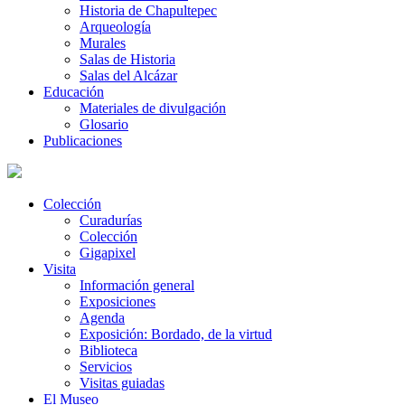
Historia de Chapultepec
Arqueología
Murales
Salas de Historia
Salas del Alcázar
Educación
Materiales de divulgación
Glosario
Publicaciones
Colección
Curadurías
Colección
Gigapixel
Visita
Información general
Exposiciones
Agenda
Exposición: Bordado, de la virtud
Biblioteca
Servicios
Visitas guiadas
El Museo