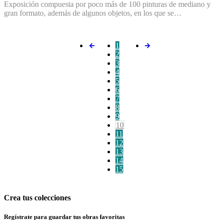
Exposición compuesta por poco más de 100 pinturas de mediano y
gran formato, además de algunos objetos, en los que se…
1
2
3
4
5
6
7
8
9
10
11
12
13
14
15
Crea tus colecciones
Regístrate para guardar tus obras favoritas