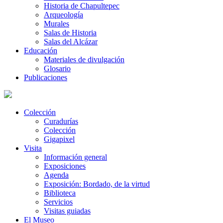
Historia de Chapultepec
Arqueología
Murales
Salas de Historia
Salas del Alcázar
Educación
Materiales de divulgación
Glosario
Publicaciones
Colección
Curadurías
Colección
Gigapixel
Visita
Información general
Exposiciones
Agenda
Exposición: Bordado, de la virtud
Biblioteca
Servicios
Visitas guiadas
El Museo