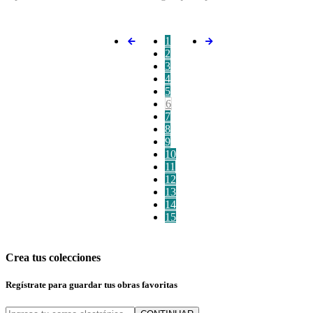
1
2
3
4
5
6
7
8
9
10
11
12
13
14
15
Crea tus colecciones
Regístrate para guardar tus obras favoritas