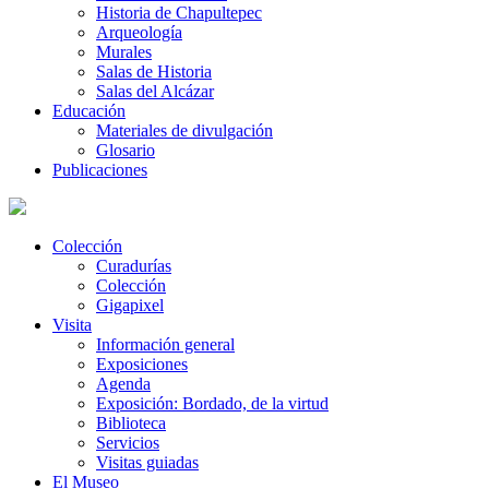
Historia de Chapultepec
Arqueología
Murales
Salas de Historia
Salas del Alcázar
Educación
Materiales de divulgación
Glosario
Publicaciones
Colección
Curadurías
Colección
Gigapixel
Visita
Información general
Exposiciones
Agenda
Exposición: Bordado, de la virtud
Biblioteca
Servicios
Visitas guiadas
El Museo