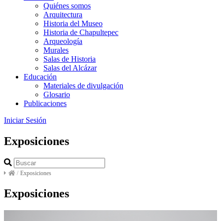
Quiénes somos
Arquitectura
Historia del Museo
Historia de Chapultepec
Arqueología
Murales
Salas de Historia
Salas del Alcázar
Educación
Materiales de divulgación
Glosario
Publicaciones
Iniciar Sesión
Exposiciones
/
Exposiciones
Exposiciones