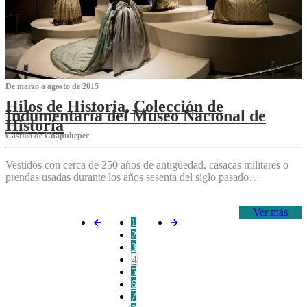
De marzo a agosto de 2015
Hilos de Historia, Colección de
Indumentaria del Museo Nacional de
Historia
Castillo de Chapultepec
Vestidos con cerca de 250 años de antigüedad, casacas militares o
prendas usadas durante los años sesenta del siglo pasado…
Ver más
1
2
3
4
5
6
7