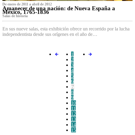
De enero de 2011 a abril de 2012
Amanecer de una nación: de Nueva España a
México, 1765-1836
Salas de historia
En sus nueve salas, esta exhibición ofrece un recorrido por la lucha
independentista desde sus orígenes en el año de…
1
2
3
4
5
6
7
8
9
10
11
12
13
14
15