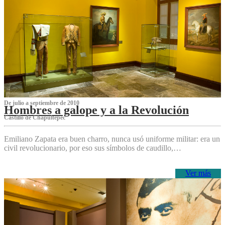
De julio a septiembre de 2010
Hombres a galope y a la Revolución
Castillo de Chapultepec
Emiliano Zapata era buen charro, nunca usó uniforme militar: era un
civil revolucionario, por eso sus símbolos de caudillo,…
Ver más