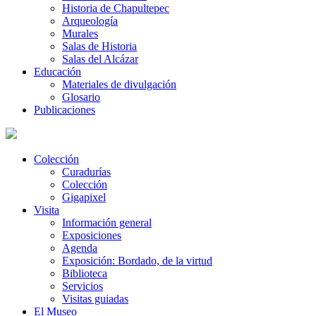
Historia de Chapultepec
Arqueología
Murales
Salas de Historia
Salas del Alcázar
Educación
Materiales de divulgación
Glosario
Publicaciones
Colección
Curadurías
Colección
Gigapixel
Visita
Información general
Exposiciones
Agenda
Exposición: Bordado, de la virtud
Biblioteca
Servicios
Visitas guiadas
El Museo