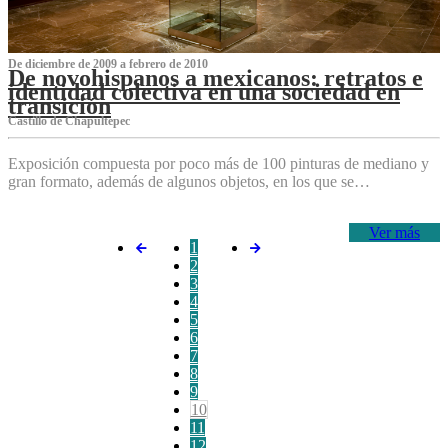
De diciembre de 2009 a febrero de 2010
De novohispanos a mexicanos: retratos e
identidad colectiva en una sociedad en
transición
Castillo de Chapultepec
Exposición compuesta por poco más de 100 pinturas de mediano y
gran formato, además de algunos objetos, en los que se…
Ver más
1
2
3
4
5
6
7
8
9
10
11
12