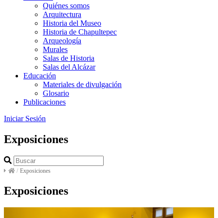
Quiénes somos
Arquitectura
Historia del Museo
Historia de Chapultepec
Arqueología
Murales
Salas de Historia
Salas del Alcázar
Educación
Materiales de divulgación
Glosario
Publicaciones
Iniciar Sesión
Exposiciones
/
Exposiciones
Exposiciones