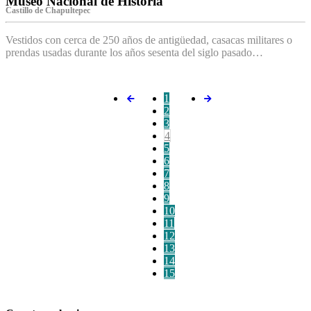
Museo Nacional de Historia
Castillo de Chapultepec
Vestidos con cerca de 250 años de antigüedad, casacas militares o
prendas usadas durante los años sesenta del siglo pasado…
1
2
3
4
5
6
7
8
9
10
11
12
13
14
15