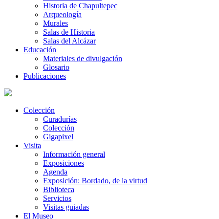
Historia de Chapultepec
Arqueología
Murales
Salas de Historia
Salas del Alcázar
Educación
Materiales de divulgación
Glosario
Publicaciones
Colección
Curadurías
Colección
Gigapixel
Visita
Información general
Exposiciones
Agenda
Exposición: Bordado, de la virtud
Biblioteca
Servicios
Visitas guiadas
El Museo