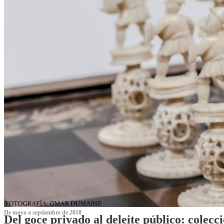
De mayo a septiembre de 2018
Del goce privado al deleite público: cole