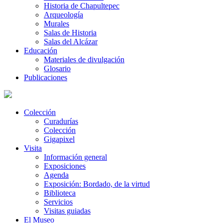
Historia de Chapultepec
Arqueología
Murales
Salas de Historia
Salas del Alcázar
Educación
Materiales de divulgación
Glosario
Publicaciones
Colección
Curadurías
Colección
Gigapixel
Visita
Información general
Exposiciones
Agenda
Exposición: Bordado, de la virtud
Biblioteca
Servicios
Visitas guiadas
El Museo