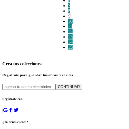
6
7
8
9
10
11
12
13
14
15
Crea tus colecciones
Regístrate para guardar tus obras favoritas
CONTINUAR
Regístrate con:
|
|
|
|
¿Ya tienes cuenta?