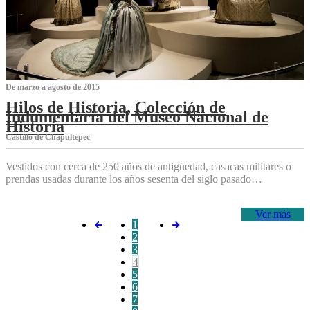
De marzo a agosto de 2015
Hilos de Historia, Colección de
Indumentaria del Museo Nacional de
Historia
Castillo de Chapultepec
Vestidos con cerca de 250 años de antigüedad, casacas militares o
prendas usadas durante los años sesenta del siglo pasado…
Ver más
1
2
3
4
5
6
7