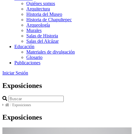
Quiénes somos
Arquitectura
Historia del Museo
Historia de Chapultepec
Arqueología
Murales
Salas de Historia
Salas del Alcázar
Educación
Materiales de divulgación
Glosario
Publicaciones
Iniciar Sesión
Exposiciones
/
Exposiciones
Exposiciones